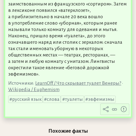
заимствованным из французского «сортиром». Затем
в лексиконе появился «ватерклозет»,
а приблизительно в начале 20 века вошло
в употребление слово «уборная», которым ранее
называли только комнату для одевания и мытья.
Наконец, пришло время «туалета», до этого
означавшего наряд или столик с зеркалом: сначала
так стали именовать уборную в некоторых
общественных местах — театрах, ресторанах, —
а затем и любую комнату с унитазом. Лингвисты
окрестили такое явление «беговой дорожкой
эвфемизмов».
Источники:
LearnOff / Что скрывает туалет Венеры?
•
Wikipedia / Euphemism
русский язык
слова
туалеты
эвфемизмы
Похожие факты