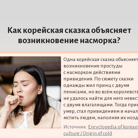
Как корейская сказка объясняет
возникновение насморка?
Одна корейская сказка объясняе
возникновение простуды
с насморком действиями
привидения. По сюжету сказки
однажды жил принц с двумя
пенисами, но во всём королевст
не удалось найти для него невес
с двумя влагалищами. Тогда при
умер, стал привидением и начал
мстить людям, наполняя их нозд
Источник:
Encyclopedia of korean
culture / Origin of cold