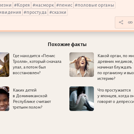
лезни
Корея
насморк
пенис
половые органы
ивидения
простуда
сказки
Похожие факты
Где находится «Пенис
Какой орган, по м
Тролля», который сначала
древних медиков,
упал, а потом был
начинал блуждать
восстановлен?
по организму и выз
истерию?
Каких детей
Что простужается
в Доминиканской
у японцев, когда о
Республике считают
говорят о депресс
третьим полом?