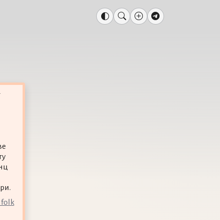
т
ве
ту
нц
ри.
 folk