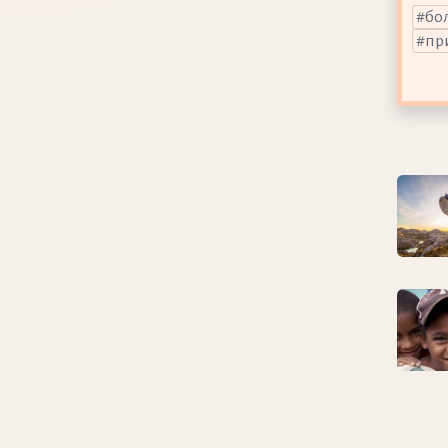
бо
пр