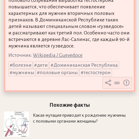
полового созревания выработка тестостерона
повышается, что обеспечивает появление
характерных для мужчин вторичных половых
признаков. В Доминиканской Республике таких
детей называют специальным словом «гуэведосе»
и рассматривают как третий пол. Особенно часто они
встречаются в деревне Лас-Салинас, где каждый 90-й
мужчина является гуэведосе.
Источник:
Wikipedia / Guevedoce
болезни
дети
Доминиканская Республика
мужчины
половые органы
тестостерон
Похожие факты
Какая мутация приводит к рождению мужчины
с половыми органами женщины?