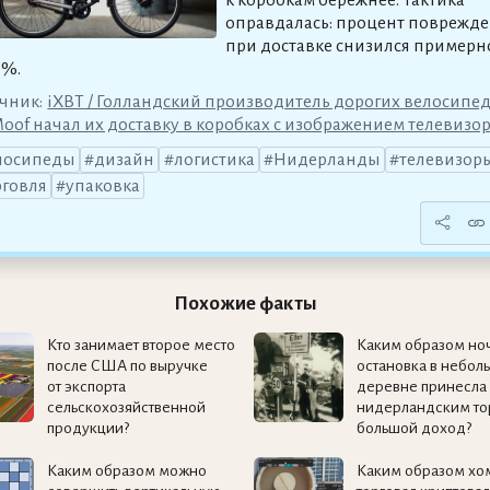
оправдалась: процент поврежд
при доставке снизился примерн
0%.
чник:
iXBT / Голландский производитель дорогих велосипе
oof начал их доставку в коробках с изображением телевизо
лосипеды
дизайн
логистика
Нидерланды
телевизор
рговля
упаковка
Похожие факты
Кто занимает второе место
Каким образом но
после США по выручке
остановка в небол
от экспорта
деревне принесла
сельскохозяйственной
нидерландским то
продукции?
большой доход?
Каким образом можно
Каким образом хо