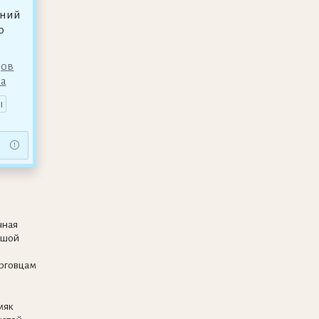
ений
о
дов
ра
ы
чная
ьшой
рговцам
мяк