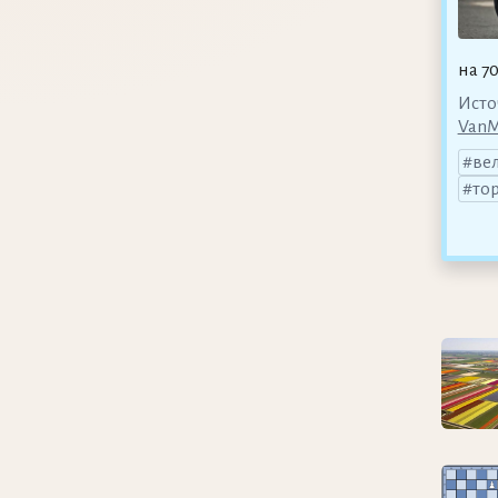
на 7
Исто
VanM
ве
то