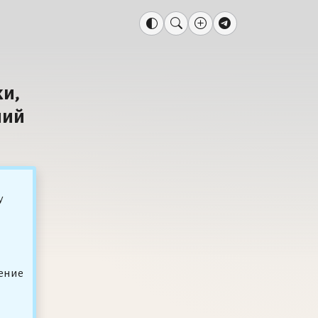
и,
ний
у
ение