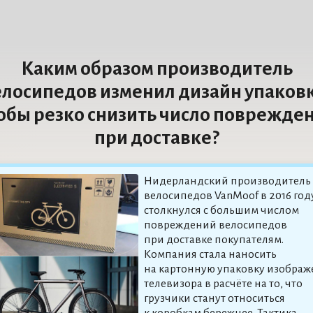
Каким образом производитель
елосипедов изменил дизайн упаковк
обы резко снизить число поврежде
при доставке?
Нидерландский производитель
велосипедов VanMoof в 2016 год
столкнулся с большим числом
повреждений велосипедов
при доставке покупателям.
Компания стала наносить
на картонную упаковку изображ
телевизора в расчёте на то, что
грузчики станут относиться
к коробкам бережнее. Тактика