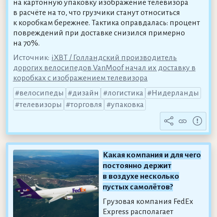
на картонную упаковку изображение телевизора
в расчёте на то, что грузчики станут относиться
к коробкам бережнее. Тактика оправдалась: процент
повреждений при доставке снизился примерно
на 70%.
Источник:
iXBT / Голландский производитель
дорогих велосипедов VanMoof начал их доставку в
коробках с изображением телевизора
велосипеды
дизайн
логистика
Нидерланды
телевизоры
торговля
упаковка
Какая компания и для чего
постоянно держит
в воздухе несколько
пустых самолётов?
Грузовая компания FedEx
Express располагает