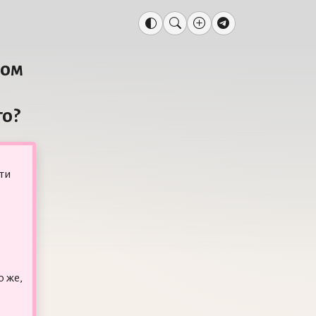
ком
,
о?
ти
о же,