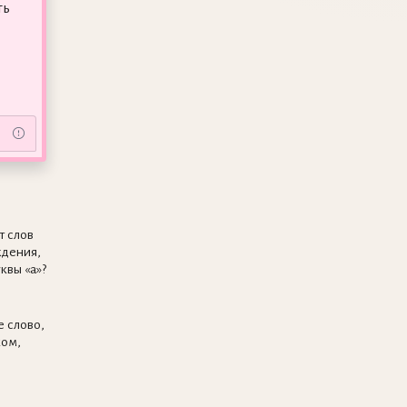
ть
т слов
ждения,
квы «а»?
 слово,
ком,