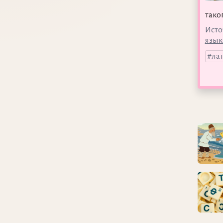
тако
Исто
язык
ла