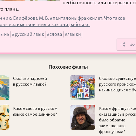
несбыточность или несерьёзнос
го плана.
чник:
Елифёрова М. В. #панталоныфракжилет: Что такое
овые заимствования и как они работают
тынь
русский язык
слова
языки
Похожие факты
Сколько падежей
Сколько существуе
в русском языке?
русского происхо
начинающихся с бу
Какое слово в русском
Какое французское
языке самое длинное?
оказавшись в русс
было обратно
заимствовано
французами?