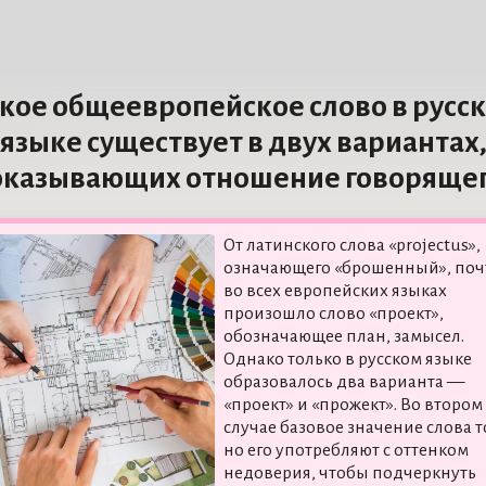
кое общеевропейское слово в русс
языке существует в двух вариантах
оказывающих отношение говорящег
От латинского слова «projectus»,
означающего «брошенный», поч
во всех европейских языках
произошло слово «проект»,
обозначающее план, замысел.
Однако только в русском языке
образовалось два варианта —
«проект» и «прожект». Во втором
случае базовое значение слова т
но его употребляют с оттенком
недоверия, чтобы подчеркнуть