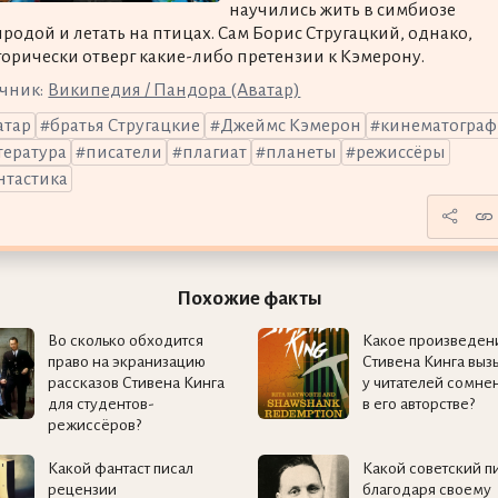
научились жить в симбиозе
иродой и летать на птицах. Сам Борис Стругацкий, однако,
горически отверг какие-либо претензии к Кэмерону.
чник:
Википедия / Пандора (Аватар)
атар
братья Стругацкие
Джеймс Кэмерон
кинематограф
тература
писатели
плагиат
планеты
режиссёры
нтастика
Похожие факты
Во сколько обходится
Какое произведен
право на экранизацию
Стивена Кинга выз
рассказов Стивена Кинга
у читателей сомне
для студентов-
в его авторстве?
режиссёров?
Какой фантаст писал
Какой советский п
рецензии
благодаря своему