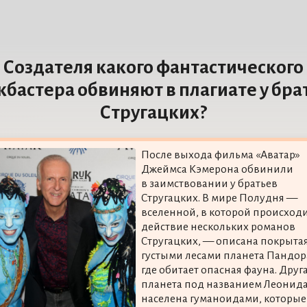
Создателя какого фантастического
кбастера обвиняют в плагиате у бра
Стругацких?
После выхода фильма «Аватар»
Джеймса Кэмерона обвинили
в заимствовании у братьев
Стругацких. В мире Полудня —
вселенной, в которой происход
действие нескольких романов
Стругацких, — описана покрыта
густыми лесами планета Пандор
где обитает опасная фауна. Друг
планета под названием Леонид
населена гуманоидами, которые