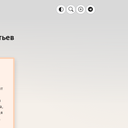
тьев
ит
я
а,
ая
а