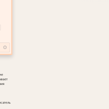
ие
ывает
ния
исатель