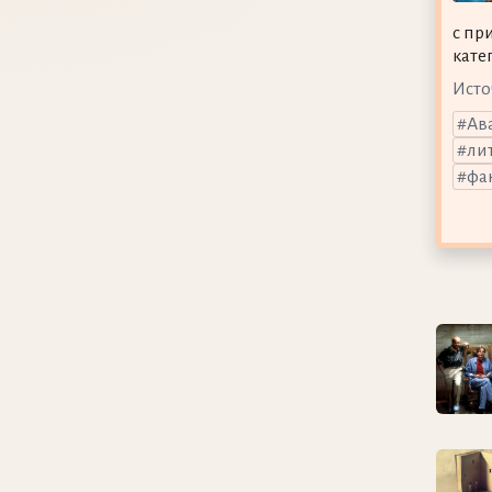
с пр
кате
Исто
Ав
ли
фа