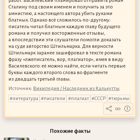
работ. Василевский планировал отправить роман
Сталину под своим именем и получить за это
амнистию, а настоящего автора убить руками
блатных. Однако всё сложилось по-другому:
писатель читал блатным каждую главу будущего
романа и получил восторженные отзывы,
а впоследствии эти слушатели помогли доказать
на суде авторство Штильмарка. Для верности
Штильмарк заранее зашифровал в тексте романа
фразу «лжеписатель, вор, плагиатор», имея в виду
Василевского: её можно найти, если читать первые
буквы каждого второго слова во фрагменте
из двадцать третьей главы.
Источник:
Википедия / Наследник из Калькутты
литература
писатели
плагиат
СССР
тюрьмы
Похожие факты