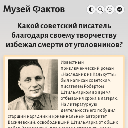
Какой советский писатель
благодаря своему творчеству
избежал смерти от уголовников?
Известный
приключенческий роман
«Наследник из Калькутты»
был написан советским
писателем Робертом
Штильмарком во время
отбывания срока в лагерях.
На литературную
деятельность его побудил
старший нарядчик и криминальный авторитет
Василевский, освободивший Штильмарка от общих