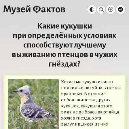
Какие кукушки
при определённых условиях
способствуют лучшему
выживанию птенцов в чужих
гнёздах?
Хохлатые кукушки часто
подкидывают яйца в гнёзда
врановых. В отличие
от большинства других
кукушек, кукушата этого
вида не выбрасывают яйца
хозяев гнезда, хотя
вылупившиеся из них