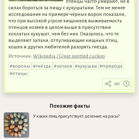
птенцы часто умирают, не в
силах бороться за пищу с кукушатами. Тем не менее
исследования на примере чёрных ворон показали,
что при высокой угрозе хищников выживаемость
птенцов хозяев в целом выше в присутствии
хохлатых кукушат, чем без них. Оказалось, что те
выделяют запахи, отпугивающие хищных птиц,
кошек и других любителей разорять гнёзда.
Источник:
Wikipedia / Great spotted cuckoo
вороны
гнёзда
запахи
кукушки
природа
птицы
Похожие факты
У каких птиц присутствует деление на расы?