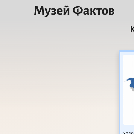
К
холо