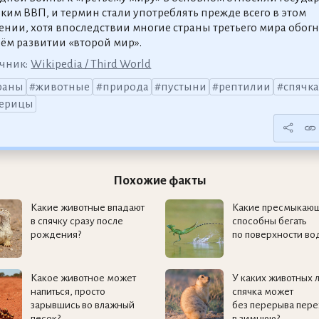
зким ВВП, и термин стали употреблять прежде всего в этом
ении, хотя впоследствии многие страны третьего мира обог
оём развитии «второй мир».
чник:
Wikipedia / Third World
раны
животные
природа
пустыни
рептилии
спячка
ерицы
Похожие факты
Какие животные впадают
Какие пресмыкаю
в спячку сразу после
способны бегать
рождения?
по поверхности во
Какое животное может
У каких животных 
напиться, просто
спячка может
зарывшись во влажный
без перерыва пере
песок?
в зимнюю?