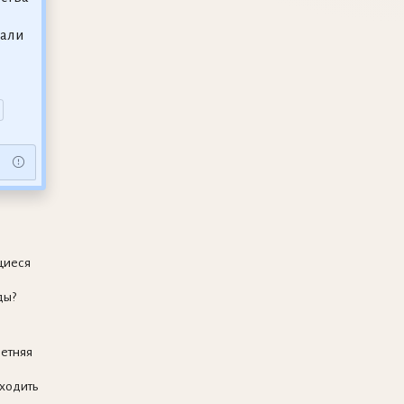
нали
щиеся
ды?
летняя
ходить