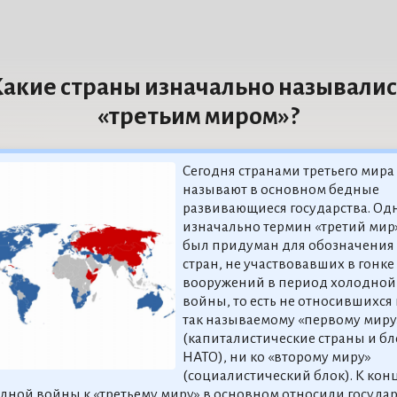
акие страны изначально называлис
«третьим миром»?
Сегодня странами третьего мира
называют в основном бедные
развивающиеся государства. Од
изначально термин «третий мир
был придуман для обозначения
стран, не участвовавших в гонке
вооружений в период холодной
войны, то есть не относившихся 
так называемому «первому миру
(капиталистические страны и бл
НАТО), ни ко «второму миру»
(социалистический блок). К кон
дной войны к «третьему миру» в основном относили государ