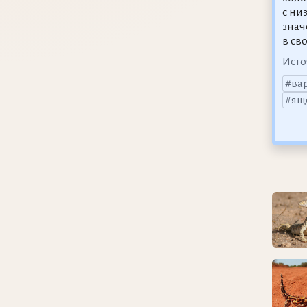
с ни
знач
в св
Исто
ва
ящ