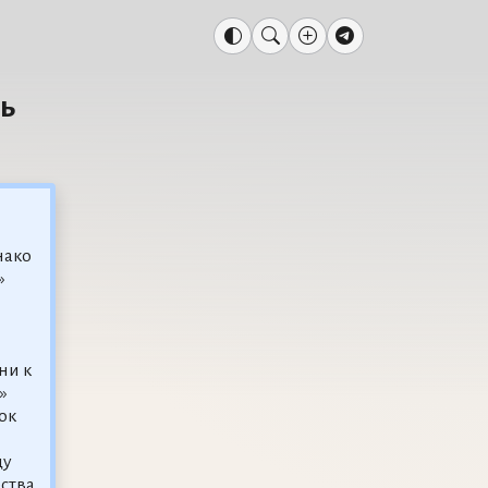
ь
нако
»
ни к
»
ок
цу
ства