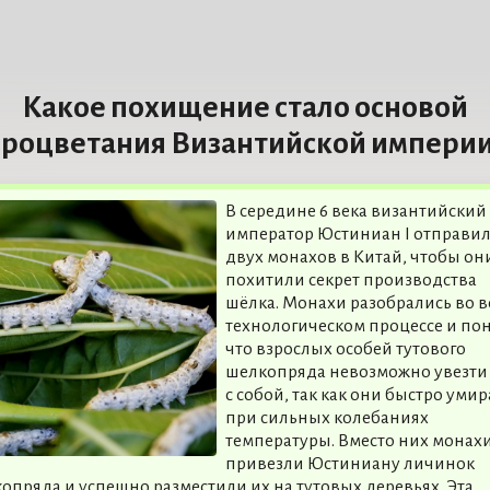
Какое похищение стало основой
роцветания Византийской импери
В середине 6 века византийский
император Юстиниан I отправи
двух монахов в Китай, чтобы он
похитили секрет производства
шёлка. Монахи разобрались во в
технологическом процессе и по
что взрослых особей тутового
шелкопряда невозможно увезти
с собой, так как они быстро уми
при сильных колебаниях
температуры. Вместо них монах
привезли Юстиниану личинок
опряда и успешно разместили их на тутовых деревьях. Эта