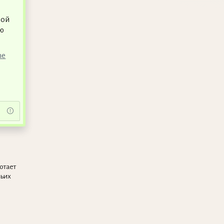
вой
ю
ne
отает
ьих