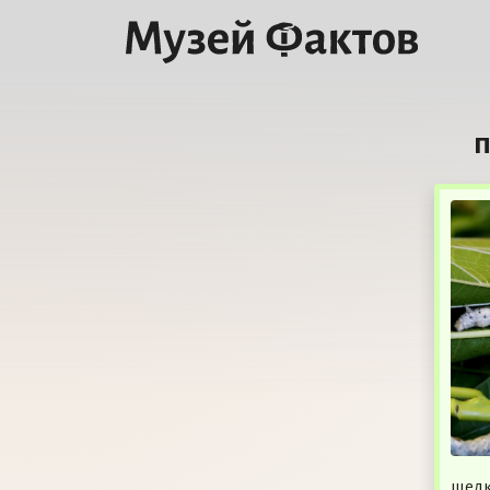
п
шелк