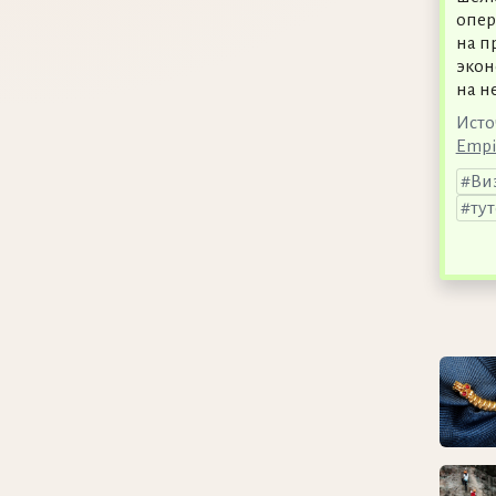
опер
на п
экон
на н
Исто
Empi
Ви
ту