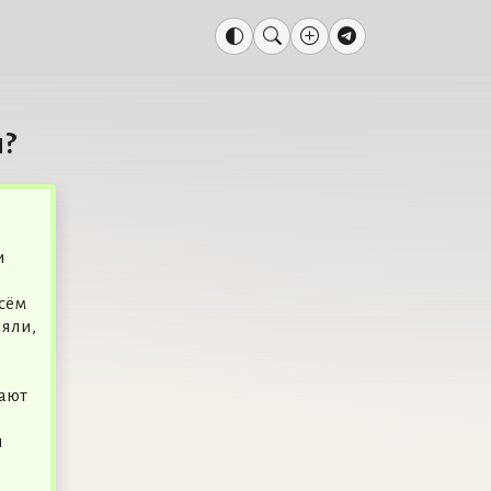
и?
л
и
сём
няли,
рают
и