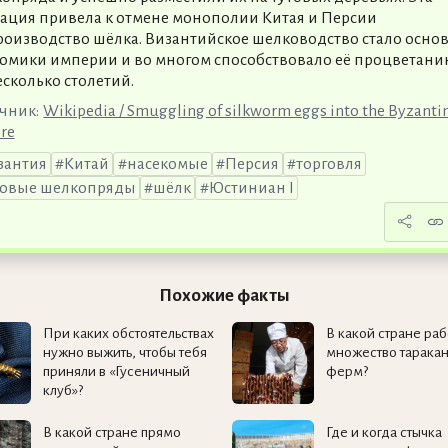
ация привела к отмене монополии Китая и Персии
роизводство шёлка. Византийское шелководство стало осно
омики империи и во многом способствовало её процветани
есколько столетий.
чник:
Wikipedia / Smuggling of silkworm eggs into the Byzanti
re
зантия
Китай
насекомые
Персия
торговля
товые шелкопряды
шёлк
Юстиниан I
Похожие факты
При каких обстоятельствах
В какой стране раб
нужно выжить, чтобы тебя
множество таракан
приняли в «Гусеничный
ферм?
клуб»?
В какой стране прямо
Где и когда стычка