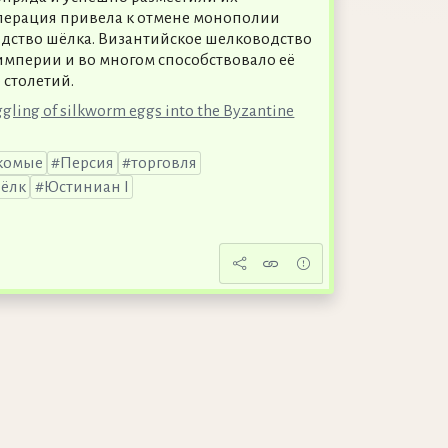
операция привела к отмене монополии
одство шёлка. Византийское шелководство
империи и во многом способствовало её
 столетий.
gling of silkworm eggs into the Byzantine
комые
Персия
торговля
ёлк
Юстиниан I