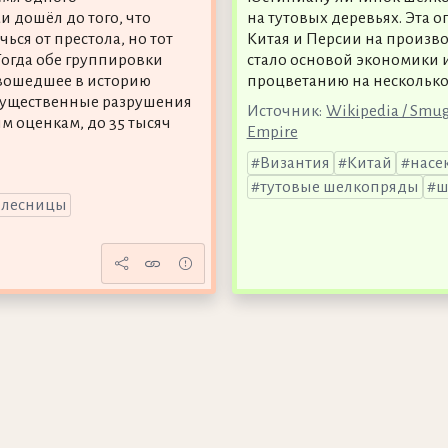
 дошёл до того, что
на тутовых деревьях. Эта 
ься от престола, но тот
Китая и Персии на произв
Тогда обе группировки
стало основой экономики 
 вошедшее в историю
процветанию на несколько
 существенные разрушения
Источник:
Wikipedia / Smug
м оценкам, до 35 тысяч
Empire
Византия
Китай
насе
тутовые шелкопряды
ш
олесницы