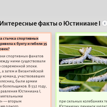
Интересные факты о Юстиниане I
2
да стычка спортивных
ривела к бунту и гибели 35
овек?
вки спортивных фанатов
между ними существовали
о современной эпохи.
, а затем и Византийской
у команд, участвовавших
колесниц, были армии
 болельщиков. В 532 году,
правления Юстиниана I,
лиятельными
е» — вторым
при сильных колебаниях т
емя одного
Юстиниану личинок шелко