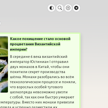
Какое похищение стало основой
процветания Византийской
империи?
В середине 6 века византийский
император Юстиниан I отправил
двух монахов в Китай, чтобы они
похитили секрет производства
шёлка. Монахи разобрались во всём
технологическом процессе и поняли,
что взрослых особей тутового
шелкопряда невозможно увезти
с собой, так как они быстро умирают
емпературы. Вместо них монахи привезли
пряда и успешно разместили их