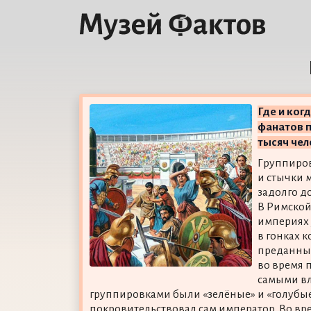
Где и ког
фанатов п
тысяч чел
Группиро
и стычки 
задолго д
В Римской
империях 
в гонках 
преданных
во время 
самыми в
группировками были «зелёные» и «голубы
покровительствовал сам император. Во вр