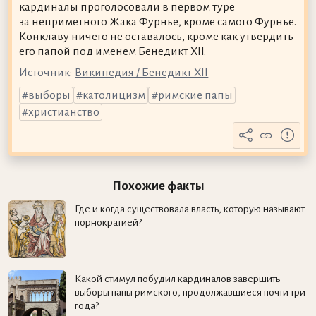
кардиналы проголосовали в первом туре
за неприметного Жака Фурнье, кроме самого Фурнье.
Конклаву ничего не оставалось, кроме как утвердить
его папой под именем Бенедикт XII.
Источник:
Википедия / Бенедикт XII
выборы
католицизм
римские папы
христианство
Похожие факты
Где и когда существовала власть, которую называют
порнократией?
Какой стимул побудил кардиналов завершить
выборы папы римского, продолжавшиеся почти три
года?