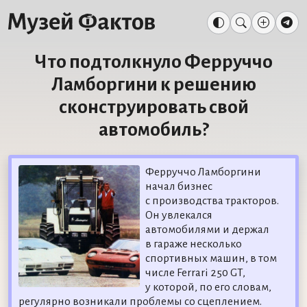
Что подтолкнуло Ферруччо
Ламборгини к решению
сконструировать свой
автомобиль?
Ферруччо Ламборгини
начал бизнес
с производства тракторов.
Он увлекался
автомобилями и держал
в гараже несколько
спортивных машин, в том
числе Ferrari 250 GT,
у которой, по его словам,
регулярно возникали проблемы со сцеплением.