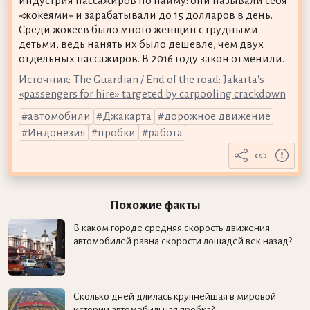
индустрия пассажиров по найму: они называли себя
«жокеями» и зарабатывали до 15 долларов в день.
Среди жокеев было много женщин с грудными
детьми, ведь нанять их было дешевле, чем двух
отдельных пассажиров. В 2016 году закон отменили.
Источник:
The Guardian / End of the road: Jakarta's
«passengers for hire» targeted by carpooling crackdown
автомобили
Джакарта
дорожное движение
Индонезия
пробки
работа
Похожие факты
В каком городе средняя скорость движения
автомобилей равна скорости лошадей век назад?
Сколько дней длилась крупнейшая в мировой
истории автомобильная пробка?