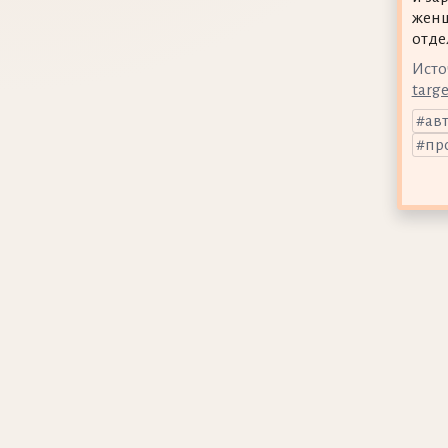
женщ
отде
Исто
targ
ав
пр