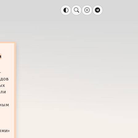
и
—
одов
ых
яли
ьным
ями»