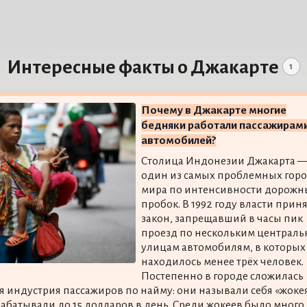
Интересные факты о Джакарте
1
Почему в Джакарте многие
бедняки работали пассажирам
автомобилей?
Столица Индонезии Джакарта 
один из самых проблемных гор
мира по интенсивности дорожн
пробок. В 1992 году власти прин
закон, запрещавший в часы пик
проезд по нескольким централ
улицам автомобилям, в которых
находилось менее трёх человек.
Постепенно в городе сложилась
я индустрия пассажиров по найму: они называли себя «жоке
рабатывали до 15 долларов в день. Среди жокеев было много