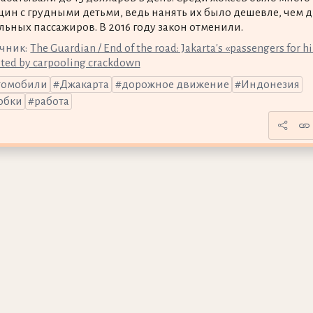
ин с грудными детьми, ведь нанять их было дешевле, чем д
льных пассажиров. В 2016 году закон отменили.
чник:
The Guardian / End of the road: Jakarta's «passengers for h
eted by carpooling crackdown
томобили
Джакарта
дорожное движение
Индонезия
обки
работа