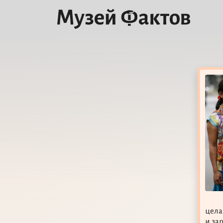
цела
и за