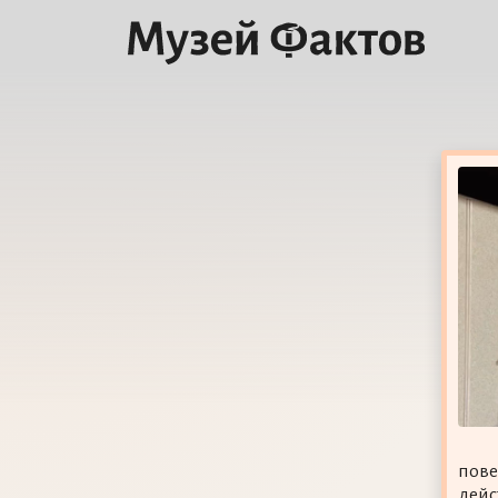
пове
дейс