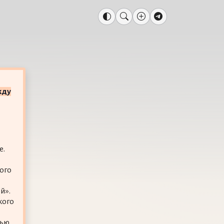
жду
е.
ого
й».
кого
тью