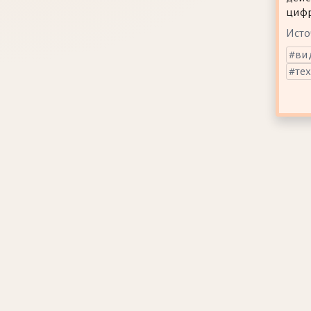
цифр
Исто
ви
те