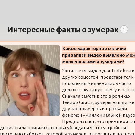
Интересные факты о зумерах
1
Какое характерное отличие
при записи видео выявлено ме
миллениалами и зумерами?
Записывая видео для TikTok или
других соцсетей, представители
поколения миллениалов часто
делают секундную паузу в начал
Сначала заметив это в роликах
Тейлор Свифт, зумеры нашли мн
других примеров и прозвали
феномен «миллениальной паузо
Предполагают, что причиной та
дения стала привычка сперва убеждаться, что устройство
твительно работает, которой у зумеров, выросших в полнос