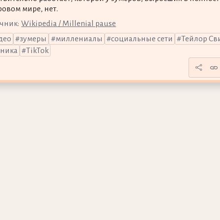
овом мире, нет.
чник:
Wikipedia / Millenial pause
део
зумеры
миллениалы
социальные сети
Тейлор Св
хника
TikTok