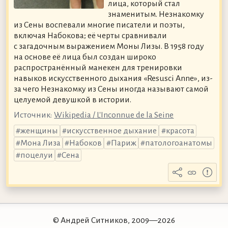
лица, который стал
знаменитым. Незнакомку
из Сены воспевали многие писатели и поэты,
включая Набокова; её черты сравнивали
с загадочным выражением Моны Лизы. В 1958 году
на основе её лица был создан широко
распространённый манекен для тренировки
навыков искусственного дыхания «Resusci Anne», из-
за чего Незнакомку из Сены иногда называют самой
целуемой девушкой в истории.
Источник:
Wikipedia / L'Inconnue de la Seine
женщины
искусственное дыхание
красота
Мона Лиза
Набоков
Париж
патологоанатомы
поцелуи
Сена
© Андрей Ситников, 2009—2026