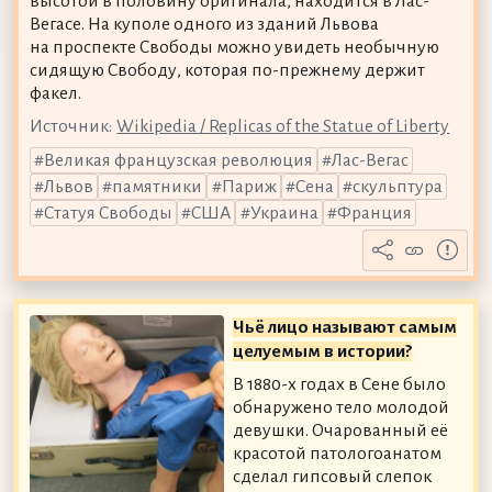
высотой в половину оригинала, находится в Лас-
Вегасе. На куполе одного из зданий Львова
на проспекте Свободы можно увидеть необычную
сидящую Свободу, которая по-прежнему держит
факел.
Источник:
Wikipedia / Replicas of the Statue of Liberty
Великая французская революция
Лас-Вегас
Львов
памятники
Париж
Сена
скульптура
Статуя Свободы
США
Украина
Франция
Чьё лицо называют самым
целуемым в истории?
В 1880-х годах в Сене было
обнаружено тело молодой
девушки. Очарованный её
красотой патологоанатом
сделал гипсовый слепок