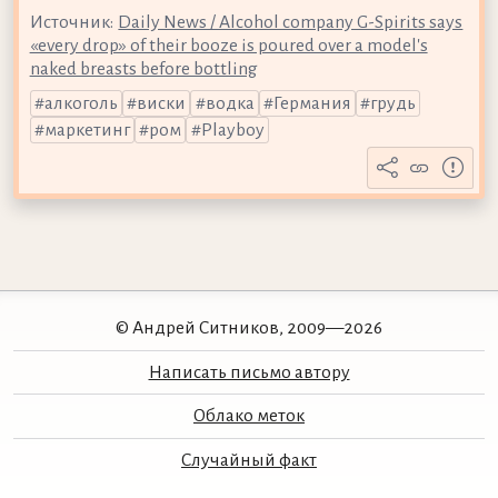
Источник:
Daily News / Alcohol company G-Spirits says
«every drop» of their booze is poured over a model's
naked breasts before bottling
алкоголь
виски
водка
Германия
грудь
маркетинг
ром
Playboy
© Андрей Ситников, 2009—2026
Написать письмо автору
Облако меток
Случайный факт