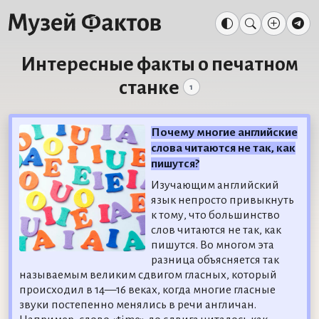
Интересные факты о печатном
станке
1
Почему многие английские
слова читаются не так, как
пишутся?
Изучающим английский
язык непросто привыкнуть
к тому, что большинство
слов читаются не так, как
пишутся. Во многом эта
разница объясняется так
называемым великим сдвигом гласных, который
происходил в 14—16 веках, когда многие гласные
звуки постепенно менялись в речи англичан.