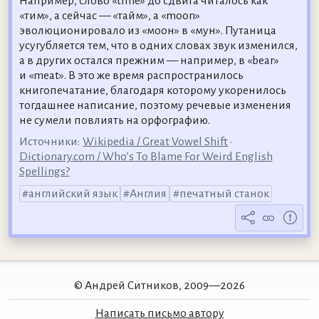
Например, слово «time» до сдвига читалось как
«тим», а сейчас — «тайм», а «moon»
эволюционировало из «моон» в «мун». Путаница
усугубляется тем, что в одних словах звук изменился,
а в других остался прежним — например, в «bear»
и «meat». В это же время распространилось
книгопечатание, благодаря которому укоренилось
тогдашнее написание, поэтому речевые изменения
не сумели повлиять на орфографию.
Источники:
Wikipedia / Great Vowel Shift
•
Dictionary.com / Who’s To Blame For Weird English
Spellings?
английский язык
Англия
печатный станок
© Андрей Ситников, 2009—2026
Написать письмо автору