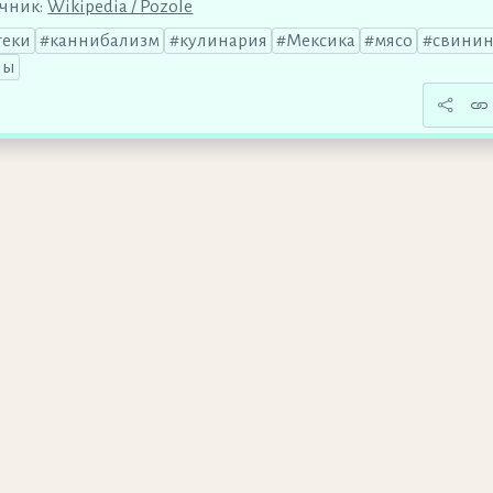
чник:
Wikipedia / Pozole
теки
каннибализм
кулинария
Мексика
мясо
свинин
пы