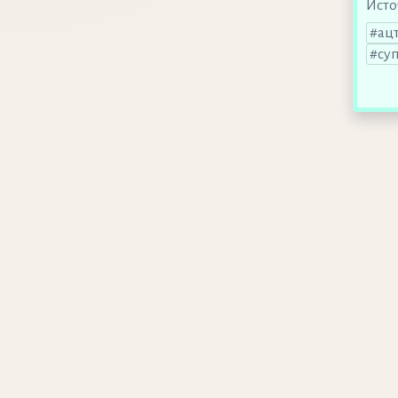
Исто
ац
су