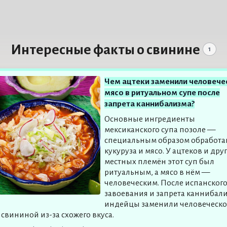
Интересные факты о свинине
1
Чем ацтеки заменили человече
мясо в ритуальном супе после
запрета каннибализма?
Основные ингредиенты
мексиканского супа позоле —
специальным образом обработа
кукуруза и мясо. У ацтеков и дру
местных племён этот суп был
ритуальным, а мясо в нём —
человеческим. После испанског
завоевания и запрета каннибал
индейцы заменили человеческо
 свининой из-за схожего вкуса.