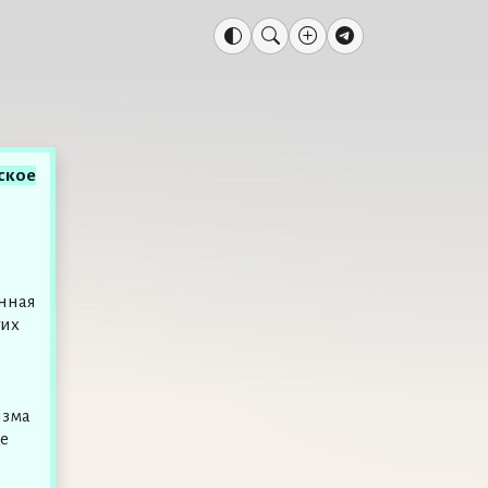
ское
нная
гих
о
изма
е