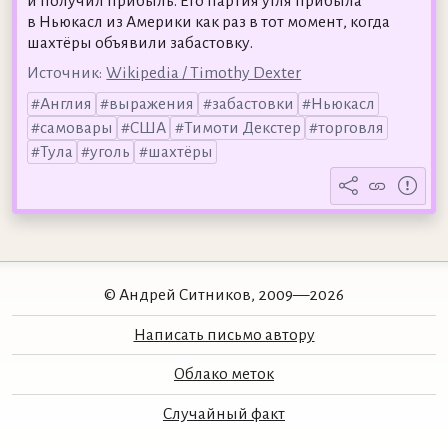
и получил прибыль. Его партия угля прибыла
в Ньюкасл из Америки как раз в тот момент, когда
шахтёры объявили забастовку.
Источник:
Wikipedia / Timothy Dexter
Англия
выражения
забастовки
Ньюкасл
самовары
США
Тимоти Декстер
торговля
Тула
уголь
шахтёры
© Андрей Ситников, 2009—2026
Написать письмо автору
Облако меток
Случайный факт