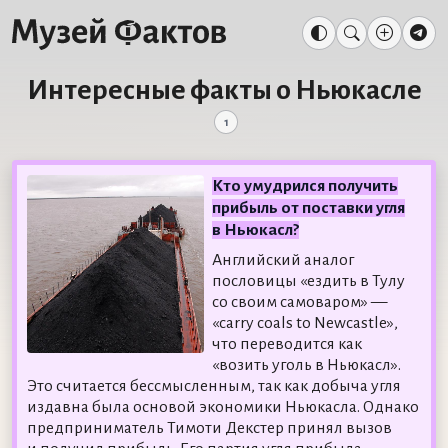
Интересные факты о Ньюкасле
1
Кто умудрился получить
прибыль от поставки угля
в Ньюкасл?
Английский аналог
пословицы «ездить в Тулу
со своим самоваром» —
«carry coals to Newcastle»,
что переводится как
«возить уголь в Ньюкасл».
Это считается бессмысленным, так как добыча угля
издавна была основой экономики Ньюкасла. Однако
предприниматель Тимоти Декстер принял вызов