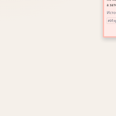
а за
Исто
Из