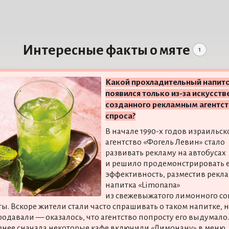
Интересные факты о мяте
1
Какой прохладительный напит
появился только из-за искусств
созданного рекламным агентс
спроса?
В начале 1990-х годов израильск
агентство «Фогель Левин» стало
развивать рекламу на автобусах
и решило продемонстрировать 
эффективность, разместив рекл
напитка «Limonana»
из свежевыжатого лимонного со
ты. Вскоре жители стали часто спрашивать о таком напитке, н
родавали — оказалось, что агентство попросту его выдумало.
енее сначала некоторые кафе включили «Лимонану» в меню,