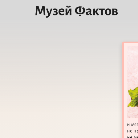
и мя
не п
не м