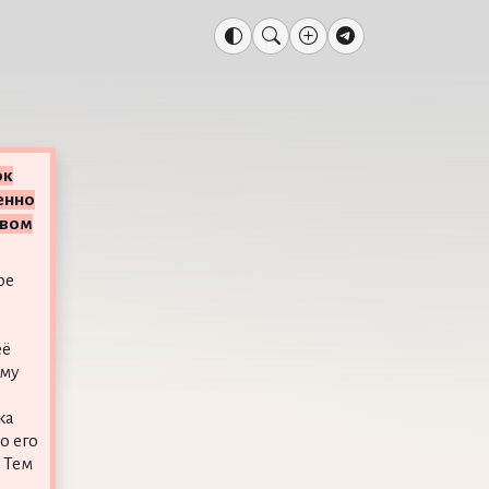
ок
енно
твом
ое
её
аму
ка
о его
 Тем