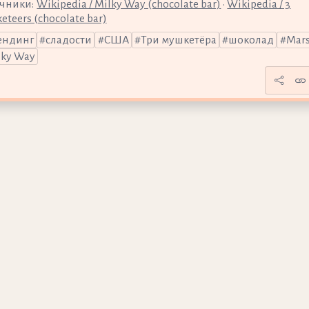
чники:
Wikipedia / Milky Way (chocolate bar)
•
Wikipedia / 3
eteers (chocolate bar)
ендинг
сладости
США
Три мушкетёра
шоколад
Mar
lky Way