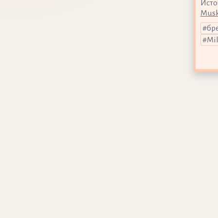
Исто
Musk
бр
Mi