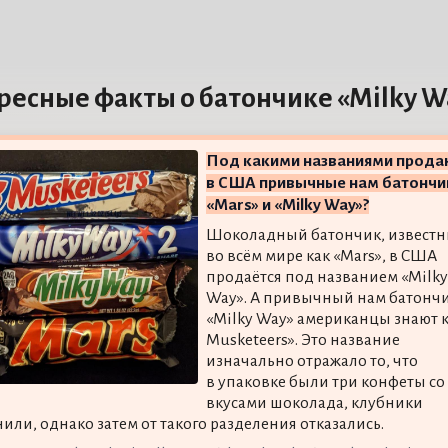
ресные факты о батончике «Milky W
Под какими названиями прода
в США привычные нам батончи
«Mars» и «Milky Way»?
Шоколадный батончик, извест
во всём мире как «Mars», в США
продаётся под названием «Milky
Way». А привычный нам батонч
«Milky Way» американцы знают к
Musketeers». Это название
изначально отражало то, что
в упаковке были три конфеты со
вкусами шоколада, клубники
нили, однако затем от такого разделения отказались.