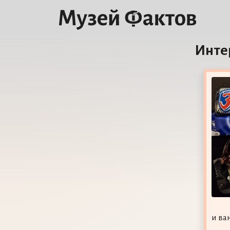
Инте
и ва