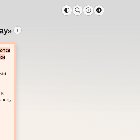
ay»
1
ются
ки
ный
ик
ак «3