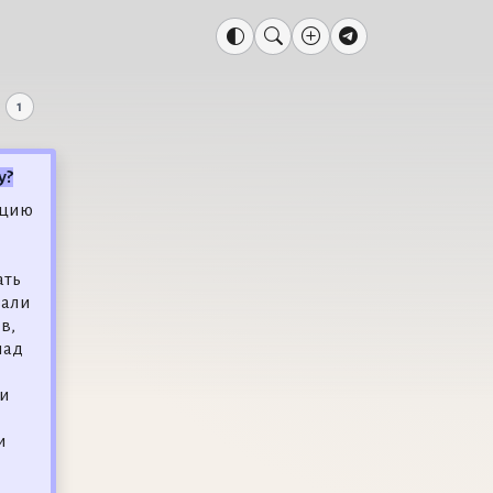
1
у?
ацию
ать
зали
в,
над
ки
и