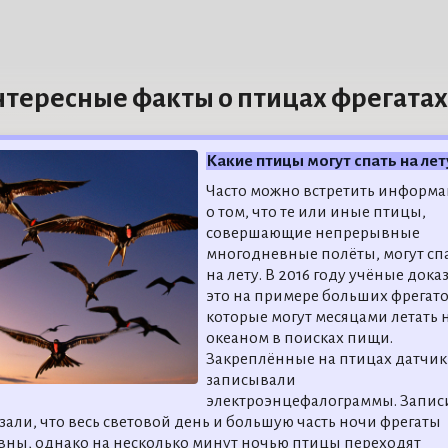
тересные факты о птицах фрегатах
Какие птицы могут спать на лет
Часто можно встретить информ
о том, что те или иные птицы,
совершающие непрерывные
многодневные полёты, могут сп
на лету. В 2016 году учёные дока
это на примере больших фрегато
которые могут месяцами летать 
океаном в поисках пищи.
Закреплённые на птицах датчи
записывали
электроэнцефалограммы. Запис
зали, что весь световой день и большую часть ночи фрегаты
вны, однако на несколько минут ночью птицы переходят