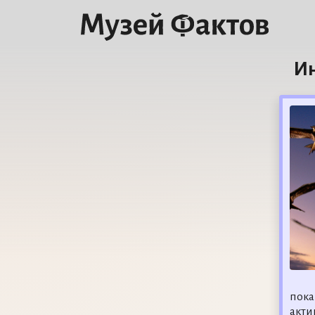
Ин
пока
акти