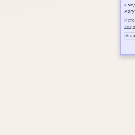
к ме
могу
Исто
энц
пр