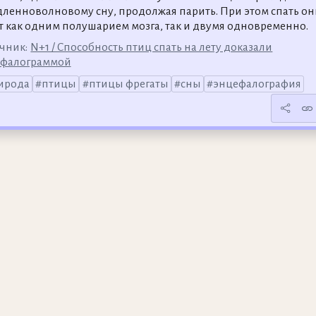
дленноволновому сну, продолжая парить. При этом спать он
т как одним полушарием мозга, так и двумя одновременно.
чник:
N+1 / Способность птиц спать на лету доказали
ефалограммой
ирода
птицы
птицы фрегаты
сны
энцефалография