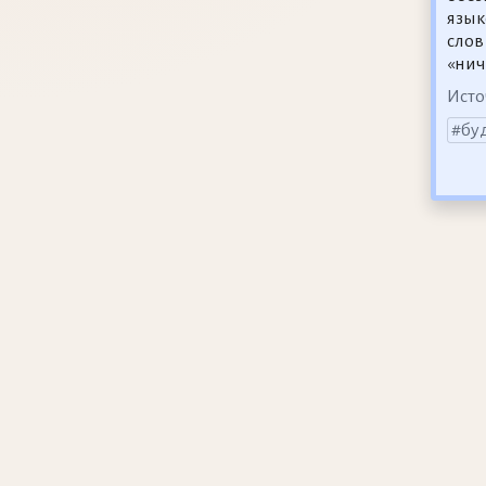
язык
слов
«нич
Исто
бу