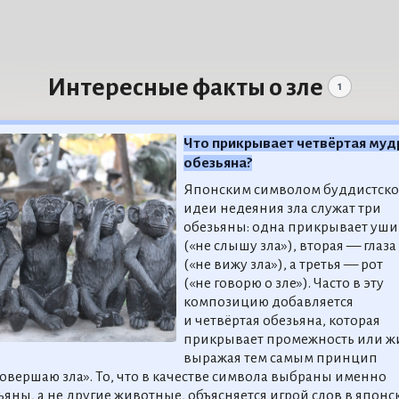
Интересные факты о зле
1
Что прикрывает четвёртая муд
обезьяна?
Японским символом буддистск
идеи недеяния зла служат три
обезьяны: одна прикрывает уши
(«не слышу зла»), вторая — глаза
(«не вижу зла»), а третья — рот
(«не говорю о зле»). Часто в эту
композицию добавляется
и четвёртая обезьяна, которая
прикрывает промежность или ж
выражая тем самым принцип
совершаю зла». То, что в качестве символа выбраны именно
ьяны, а не другие животные, объясняется игрой слов в японс