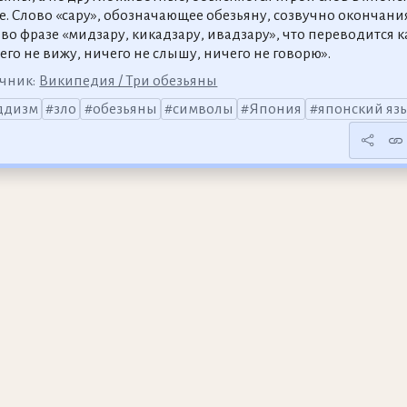
е. Слово «сару», обозначающее обезьяну, созвучно окончани
 во фразе «мидзару, кикадзару, ивадзару», что переводится к
его не вижу, ничего не слышу, ничего не говорю».
чник:
Википедия / Три обезьяны
ддизм
зло
обезьяны
символы
Япония
японский яз