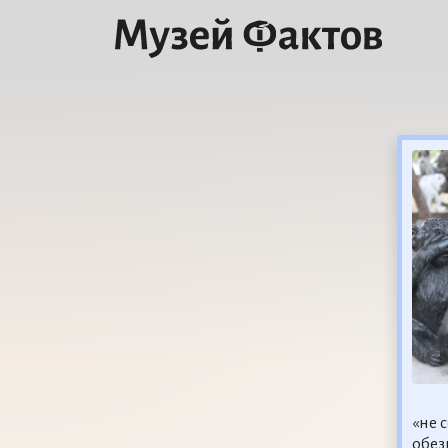
«не 
обез