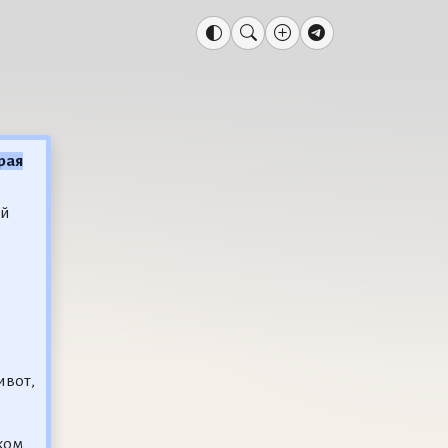
рая
ой
ивот,
ком