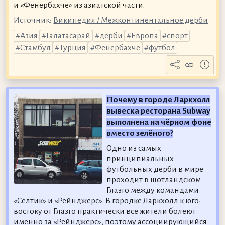
и «Фенербахче» из азиатской части.
Источник:
Википедия / Межконтинентальное дерби
Азия
Галатасарай
дерби
Европа
спорт
Стамбул
Турция
Фенербахче
футбол
Почему в городе Ларкхолл
вывеска ресторана Subway
выполнена на чёрном фоне
вместо зелёного?
Одно из самых
принципиальных
футбольных дерби в мире
проходит в шотландском
Глазго между командами
«Селтик» и «Рейнджерс». В городке Ларкхолл к юго-
востоку от Глазго практически все жители болеют
именно за «Рейнджерс», поэтому ассоциирующийся