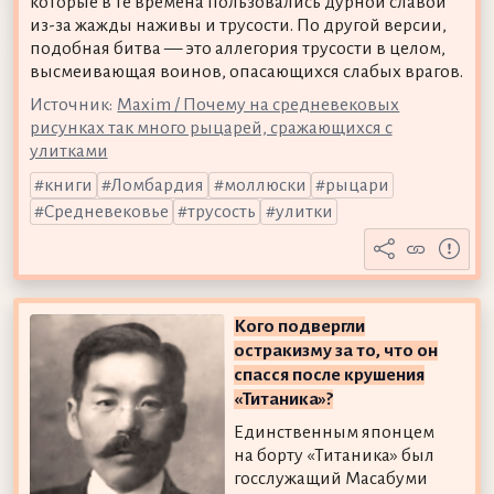
которые в те времена пользовались дурной славой
из-за жажды наживы и трусости. По другой версии,
подобная битва — это аллегория трусости в целом,
высмеивающая воинов, опасающихся слабых врагов.
Источник:
Maxim / Почему на средневековых
рисунках так много рыцарей, сражающихся с
улитками
книги
Ломбардия
моллюски
рыцари
Средневековье
трусость
улитки
Кого подвергли
остракизму за то, что он
спасся после крушения
«Титаника»?
Единственным японцем
на борту «Титаника» был
госслужащий Масабуми