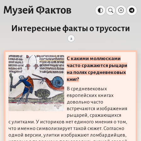
Интересные факты о трусости
2
С какими моллюсками
часто сражаются рыцари
на полях средневековых
книг?
В средневековых
европейских книгах
довольно часто
встречаются изображения
рыцарей, сражающихся
с улитками. У историков нет единого мнения о том,
что именно символизирует такой сюжет. Согласно
одной версии, улитки изображают ломбардийцев,