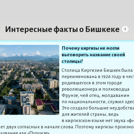
Интересные факты о Бишкеке
1
Почему киргизы не могли
выговорить название своей
столицы?
Столица Киргизии Бишкек была
переименована в 1926 году в чес
родившегося в этом городе
революционера и полководца
Фрунзе, чей отец, молдаванин
по национальности, служил здес
Это создало большие неудобств
для жителей страны, ведь
в киргизском языке нет звука «ф»
ет двух согласных в начале слова. Поэтому киргизы произн
название как «Пурунзе».