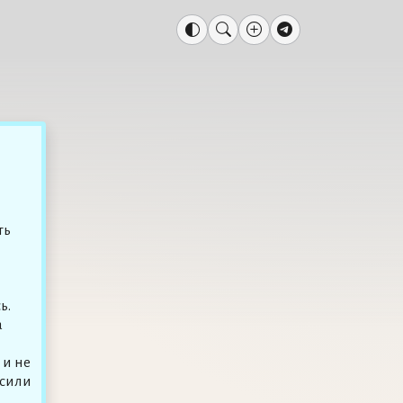
ть
ь.
а
 и не
осили