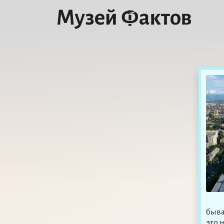
быва
это 