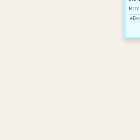
Исто
Би