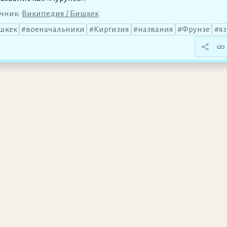
чник:
Википедия / Бишкек
шкек
военачальники
Киргизия
названия
Фрунзе
я