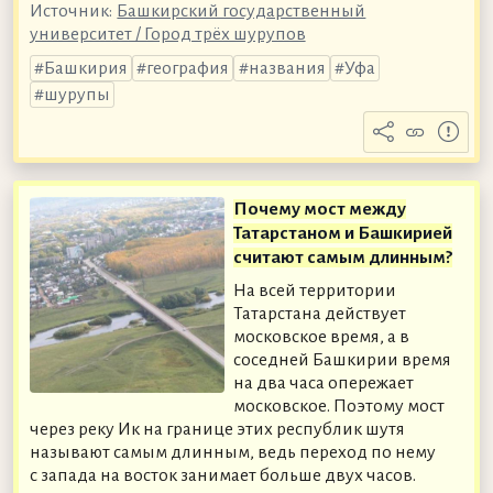
Источник:
Башкирский государственный
университет / Город трёх шурупов
Башкирия
география
названия
Уфа
шурупы
Почему мост между
Татарстаном и Башкирией
считают самым длинным?
На всей территории
Татарстана действует
московское время, а в
соседней Башкирии время
на два часа опережает
московское. Поэтому мост
через реку Ик на границе этих республик шутя
называют самым длинным, ведь переход по нему
с запада на восток занимает больше двух часов.