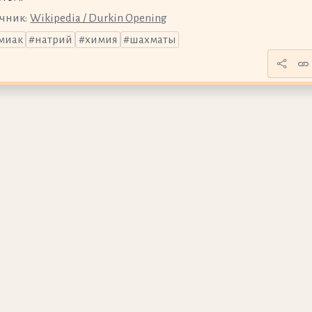
чник:
Wikipedia / Durkin Opening
миак
натрий
химия
шахматы