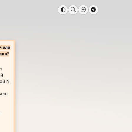
чили
ака?
1
ой
ой N,
дало
ь
о