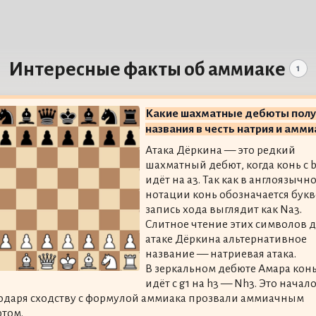
Интересные факты об аммиаке
1
Какие шахматные дебюты полу
названия в честь натрия и амми
Атака Дёркина — это редкий
шахматный дебют, когда конь с b
идёт на a3. Так как в англоязычн
нотации конь обозначается букв
запись хода выглядит как Na3.
Слитное чтение этих символов 
атаке Дёркина альтернативное
название — натриевая атака.
В зеркальном дебюте Амара кон
идёт с g1 на h3 — Nh3. Это начал
одаря сходству с формулой аммиака прозвали аммиачным
том.