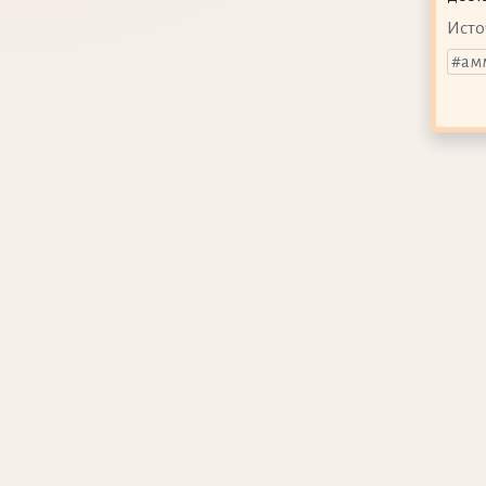
Исто
ам