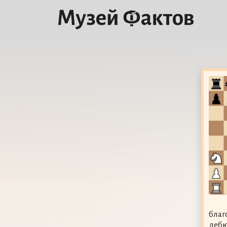
благ
дебю