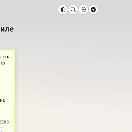
гиле
есть
его
ена
ттер
лы