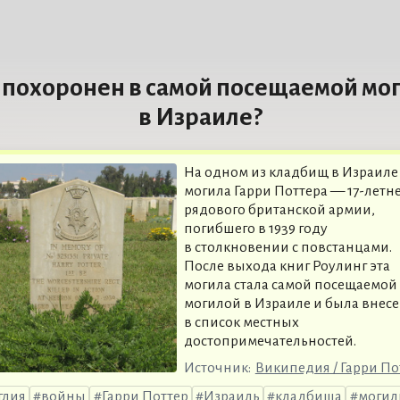
 похоронен в самой посещаемой мо
в Израиле?
На одном из кладбищ в Израиле 
могила Гарри Поттера — 17-летн
рядового британской армии,
погибшего в 1939 году
в столкновении с повстанцами.
После выхода книг Роулинг эта
могила стала самой посещаемой
могилой в Израиле и была внес
в список местных
достопримечательностей.
Источник:
Википедия / Гарри По
глия
войны
Гарри Поттер
Израиль
кладбища
моги