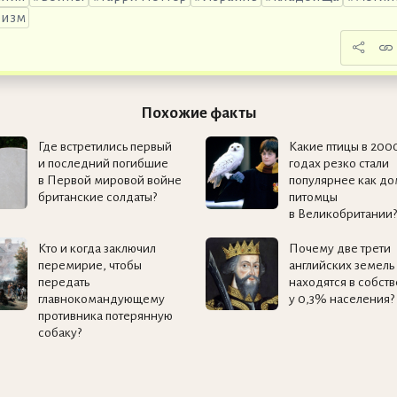
ризм
Похожие факты
Где встретились первый
Какие птицы в 200
и последний погибшие
годах резко стали
в Первой мировой войне
популярнее как д
британские солдаты?
питомцы
в Великобритании?
Кто и когда заключил
Почему две трети
перемирие, чтобы
английских земель
передать
находятся в собст
главнокомандующему
у 0,3% населения?
противника потерянную
собаку?