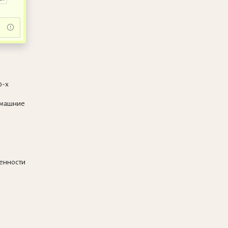
0-х
омашние
венности