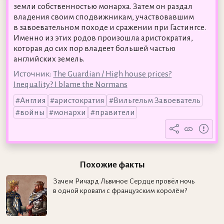
земли собственностью монарха. Затем он раздал
владения своим сподвижникам, участвовавшим
в завоевательном походе и сражении при Гастингсе.
Именно из этих родов произошла аристократия,
которая до сих пор владеет большей частью
английских земель.
Источник:
The Guardian / High house prices?
Inequality? I blame the Normans
Англия
аристократия
Вильгельм Завоеватель
войны
монархи
правители
Похожие факты
Зачем Ричард Львиное Сердце провёл ночь
в одной кровати с французским королём?