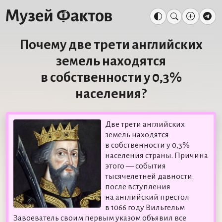
Почему две трети английских
земель находятся
в собственности у 0,3%
населения?
Две трети английских
земель находятся
в собственности у 0,3%
населения страны. Причина
этого — события
тысячелетней давности:
после вступления
на английский престол
в 1066 году Вильгельм
Завоеватель своим первым указом объявил все