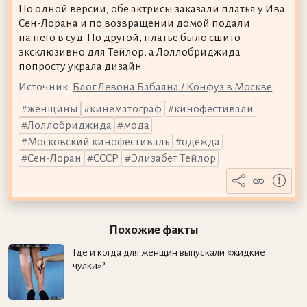
По одной версии, обе актрисы заказали платья у Ива
Сен-Лорана и по возвращении домой подали
на него в суд. По другой, платье было сшито
эксклюзивно для Тейлор, а Лоллобриджида
попросту украла дизайн.
Источник:
Блог Левона Бабаяна / Конфуз в Москве
женщины
кинематограф
кинофестивали
Лоллобриджида
мода
Московский кинофестиваль
одежда
Сен-Лоран
СССР
Элизабет Тейлор
Похожие факты
Где и когда для женщин выпускали «жидкие
чулки»?