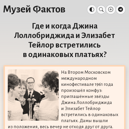
Где и когда Джина
Лоллобриджида и Элизабет
Тейлор встретились
в одинаковых платьях?
На Втором Московском
международном
кинофестивале 1961 года
произошёл конфуз:
приглашённые звёзды
Джина Лоллобриджида
и Элизабет Тейлор
встретились в одинаковых
платьях. Дамы вышли
из положения, весь вечер не отходя друг от друга.