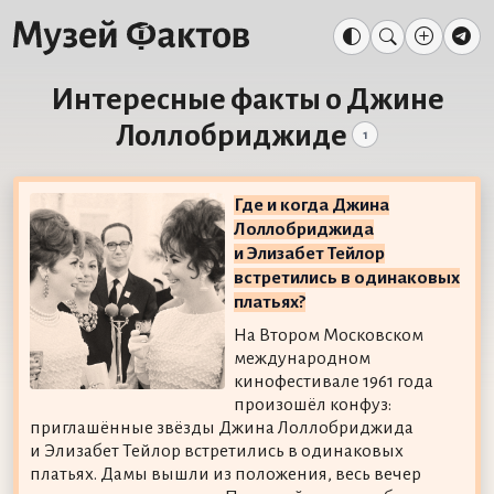
Интересные факты о Джине
Лоллобриджиде
1
Где и когда Джина
Лоллобриджида
и Элизабет Тейлор
встретились в одинаковых
платьях?
На Втором Московском
международном
кинофестивале 1961 года
произошёл конфуз:
приглашённые звёзды Джина Лоллобриджида
и Элизабет Тейлор встретились в одинаковых
платьях. Дамы вышли из положения, весь вечер