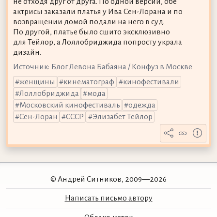
не отходя друг от друга. По одной версии, обе
актрисы заказали платья у Ива Сен-Лорана и по
возвращении домой подали на него в суд.
По другой, платье было сшито эксклюзивно
для Тейлор, а Лоллобриджида попросту украла
дизайн.
Источник:
Блог Левона Бабаяна / Конфуз в Москве
женщины
кинематограф
кинофестивали
Лоллобриджида
мода
Московский кинофестиваль
одежда
Сен-Лоран
СССР
Элизабет Тейлор
© Андрей Ситников, 2009—2026
Написать письмо автору