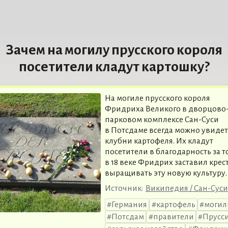
Зачем на могилу прусского короля
посетители кладут картошку?
На могиле прусского короля
Фридриха Великого в дворцово
парковом комплексе Сан-Суси
в Потсдаме всегда можно увидет
клубни картофеля. Их кладут
посетители в благодарность за то
в 18 веке Фридрих заставил крес
выращивать эту новую культуру.
Источник:
Википедия / Сан-Суси
Германия
картофель
моги
Потсдам
правители
Прусс