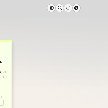
-
ь
, что
тьян
лы
ия