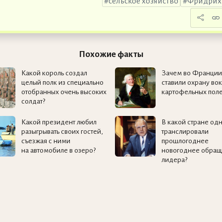
сельское хозяйство
Фридрих 
Похожие факты
Какой король создал
Зачем во Франции 
целый полк из специально
ставили охрану вок
отобранных очень высоких
картофельных пол
солдат?
Какой президент любил
В какой стране од
разыгрывать своих гостей,
транслировали
съезжая с ними
прошлогоднее
на автомобиле в озеро?
новогоднее обра
лидера?