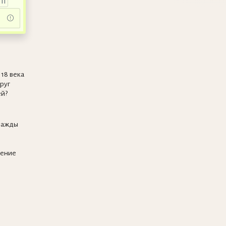
II
18 века
руг
ей?
нажды
щение