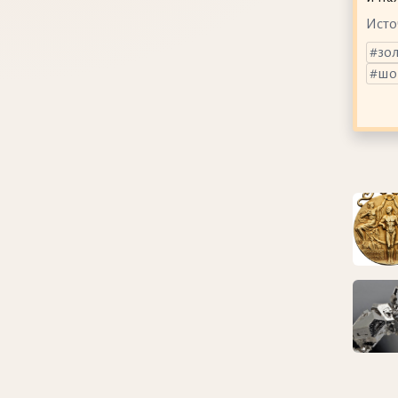
Исто
зо
шо