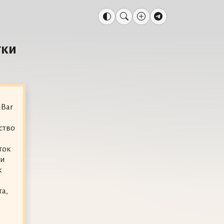
тки
iBar
ство
ток
ки
к
та,