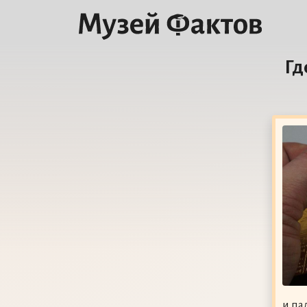
Гд
и па