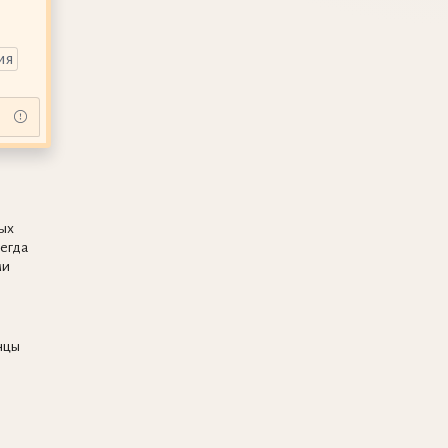
ия
ых
сегда
ми
е
нцы