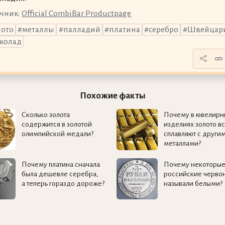
чник:
Official CombiBar Productpage
лото
металлы
палладий
платина
серебро
Швейцар
колад
Похожие факты
Сколько золота
Почему в ювелирн
содержится в золотой
изделиях золото в
олимпийской медали?
сплавляют с други
металлами?
Почему платина сначала
Почему некоторы
была дешевле серебра,
российские черво
а теперь гораздо дороже?
называли белыми?