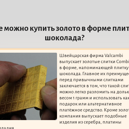
е можно купить золото в форме пли
шоколада?
Швейцарская фирма Valcambi
выпускает золотые слитки Comb
в форме, напоминающей плитку
шоколада. Главное их преимуще
перед привычными слитками
заключается в том, что такой сли
можно легко разломить на доль
весом 1 грамм и использовать ка
подарок или альтернативное
платёжное средство. Кроме золо
компания выпускает подобные
изделия из серебра, платины
лладия.