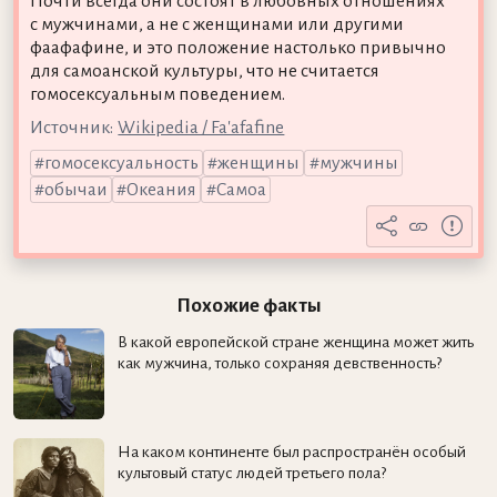
Почти всегда они состоят в любовных отношениях
с мужчинами, а не с женщинами или другими
фаафафине, и это положение настолько привычно
для самоанской культуры, что не считается
гомосексуальным поведением.
Источник:
Wikipedia / Fa'afafine
гомосексуальность
женщины
мужчины
обычаи
Океания
Самоа
Похожие факты
В какой европейской стране женщина может жить
как мужчина, только сохраняя девственность?
На каком континенте был распространён особый
культовый статус людей третьего пола?