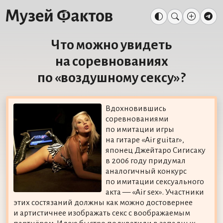
Что можно увидеть
на соревнованиях
по «воздушному сексу»?
Вдохновившись
соревнованиями
по имитации игры
на гитаре «Air guitar»,
японец Джейтаро Сигисаку
в 2006 году придумал
аналогичный конкурс
по имитации сексуального
акта — «Air sex». Участники
этих состязаний должны как можно достовернее
и артистичнее изображать секс с воображаемым