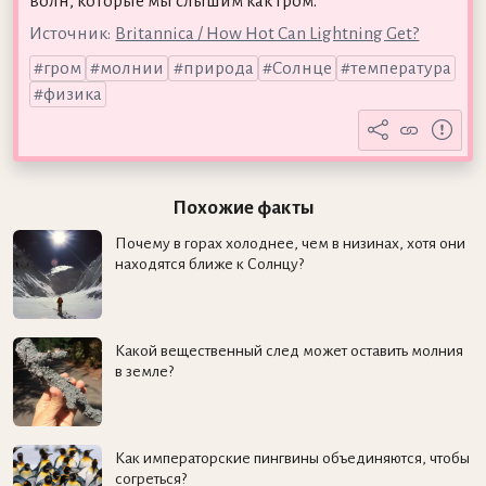
волн, которые мы слышим как гром.
Источник:
Britannica / How Hot Can Lightning Get?
гром
молнии
природа
Солнце
температура
физика
Похожие факты
Почему в горах холоднее, чем в низинах, хотя они
находятся ближе к Солнцу?
Какой вещественный след может оставить молния
в земле?
Как императорские пингвины объединяются, чтобы
согреться?