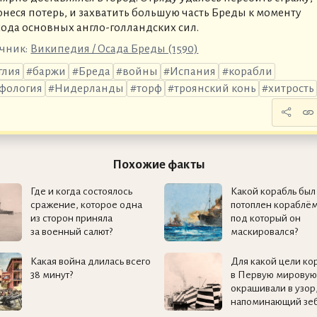
онеся потерь, и захватить большую часть Бреды к моменту
ода основных англо-голландских сил.
чник:
Википедия / Осада Бреды (1590)
глия
баржи
Бреда
войны
Испания
корабли
фология
Нидерланды
торф
троянский конь
хитрость
Похожие факты
Где и когда состоялось
Какой корабль был
сражение, которое одна
потоплен кораблём
из сторон приняла
под который он
за военный салют?
маскировался?
Какая война длилась всего
Для какой цели ко
38 минут?
в Первую мировую
окрашивали в узор
напоминающий зеб