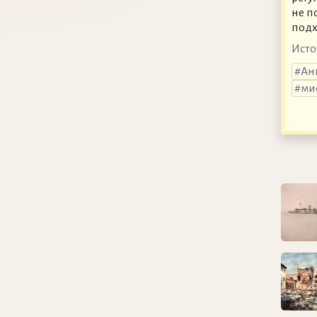
не п
подх
Исто
Ан
ми