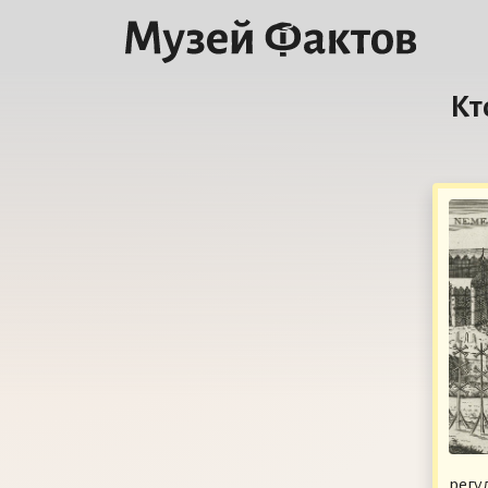
Кт
регу