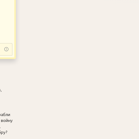
,
рабли
 войну
,
ру?