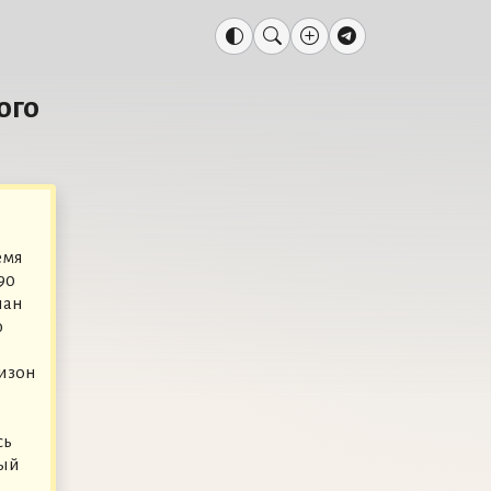
ого
емя
90
чан
ю
низон
сь
рый