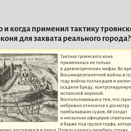
о и когда применил тактику троянск
коня для захвата реального города?
Тактика троянского коня
применялась не только
в древнегреческих мифах. Во вр
Восьмидесятилетней войны в 15
году войска голландцев и англи
осадили Бреду, контролируему
испанской короной.
Воспользовавшись тем, что гар
небрежно относился к досмотру
прибывавших судов, 68 солдат
и несколько офицеров спрятали
в барже под грузом торфа, кото
лярно доставлялся в город. Отряду удалось перебить стражу,