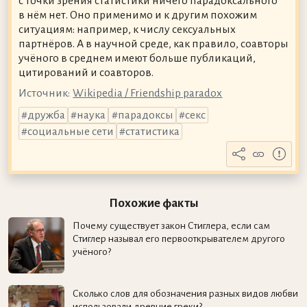
с точки зрения статистики ничего парадоксального
в нём нет. Оно применимо и к другим похожим
ситуациям: например, к числу сексуальных
партнёров. А в научной среде, как правило, соавторы
учёного в среднем имеют больше публикаций,
цитирований и соавторов.
Источник:
Wikipedia / Friendship paradox
дружба
наука
парадоксы
секс
социальные сети
статистика
Похожие факты
Почему существует закон Стиглера, если сам
Стиглер называл его первооткрывателем другого
учёного?
Сколько слов для обозначения разных видов любви
использовали древние греки?