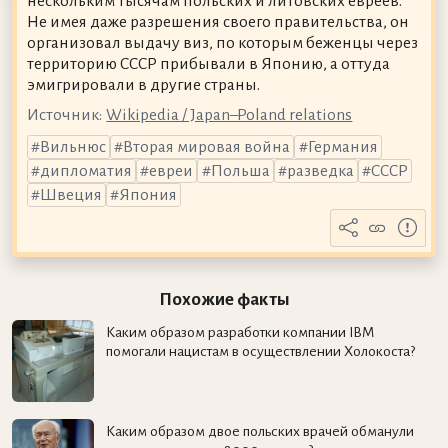
нескольким тысячам польских и литовских евреев.
Не имея даже разрешения своего правительства, он
организовал выдачу виз, по которым беженцы через
территорию СССР прибывали в Японию, а оттуда
эмигрировали в другие страны.
Источник:
Wikipedia / Japan–Poland relations
Вильнюс
Вторая мировая война
Германия
дипломатия
евреи
Польша
разведка
СССР
Швеция
Япония
Похожие факты
Каким образом разработки компании IBM
помогали нацистам в осуществлении Холокоста?
Каким образом двое польских врачей обманули