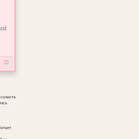
tand
 солиста
лась
отает