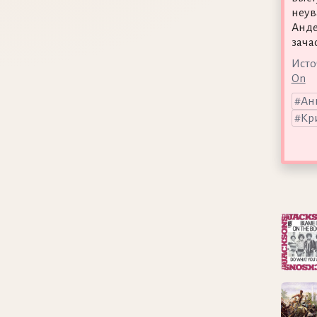
неув
Анде
зача
Исто
On
Ан
Кр