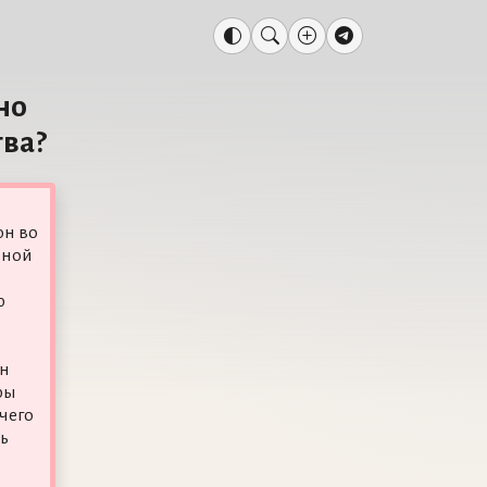
но
тва?
он во
бной
ю
он
ры
ичего
ь