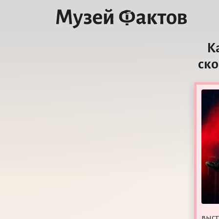
К
ско
выст