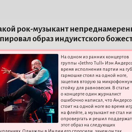
акой рок-музыкант непреднамерен
пировал образ индуистского божес
На одном из ранних концертов
группы «Jethro Tull» Иэн Андерс
время исполнения партии на гу
гармошке стоял на одной ноге,
зацепив вторую за микрофонну
стойку для равновесия. В статье
о концерте один журналист
ошибочно написал, что Андерс
стоит на одной ноге во время иг
на флейте, а музыкант не стал н
опровергать и решил поддержат
этот образ на следующих
уплениях. Однажды в Индии его спросили, зачем он так