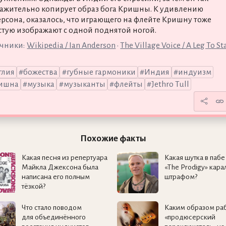
ажительно копирует образ бога Кришны. К удивлению
рсона, оказалось, что играющего на флейте Кришну тоже
стую изображают с одной поднятой ногой.
чники:
Wikipedia / Ian Anderson
•
The Village Voice / A Leg To S
глия
божества
губные гармоники
Индия
индуизм
ишна
музыка
музыканты
флейты
Jethro Tull
Похожие факты
Какая песня из репертуара
Какая шутка в пабе
Майкла Джексона была
«The Prodigy» кара
написана его полным
штрафом?
тёзкой?
Что стало поводом
Каким образом раб
для объединённого
«продюсерский