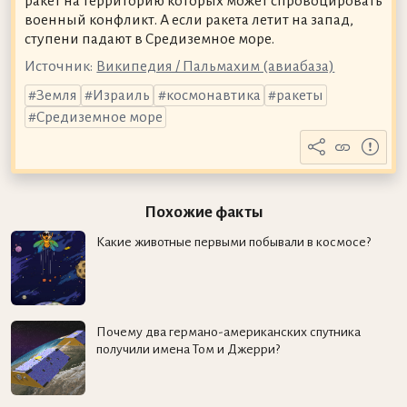
ракет на территорию которых может спровоцировать
военный конфликт. А если ракета летит на запад,
ступени падают в Средиземное море.
Источник:
Википедия / Пальмахим (авиабаза)
Земля
Израиль
космонавтика
ракеты
Средиземное море
Похожие факты
Какие животные первыми побывали в космосе?
Почему два германо-американских спутника
получили имена Том и Джерри?