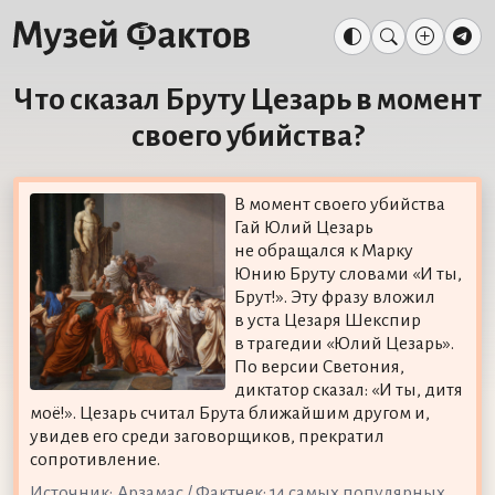
Что сказал Бруту Цезарь в момент
своего убийства?
В момент своего убийства
Гай Юлий Цезарь
не обращался к Марку
Юнию Бруту словами «И ты,
Брут!». Эту фразу вложил
в уста Цезаря Шекспир
в трагедии «Юлий Цезарь».
По версии Светония,
диктатор сказал: «И ты, дитя
моё!». Цезарь считал Брута ближайшим другом и,
увидев его среди заговорщиков, прекратил
сопротивление.
Источник:
Арзамас / Фактчек: 14 самых популярных