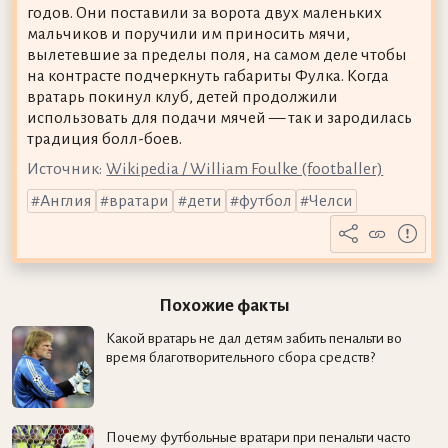
годов. Они поставили за ворота двух маленьких
мальчиков и поручили им приносить мячи,
вылетевшие за пределы поля, на самом деле чтобы
на контрасте подчеркнуть габариты Фулка. Когда
вратарь покинул клуб, детей продолжили
использовать для подачи мячей — так и зародилась
традиция болл-боев.
Источник:
Wikipedia / William Foulke (footballer)
Англия
вратари
дети
футбол
Челси
Похожие факты
Какой вратарь не дал детям забить пенальти во
время благотворительного сбора средств?
Почему футбольные вратари при пенальти часто