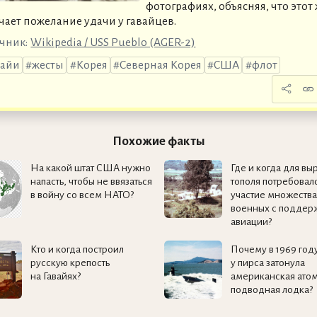
фотографиях, объясняя, что этот 
чает пожелание удачи у гавайцев.
чник:
Wikipedia / USS Pueblo (AGER-2)
вайи
жесты
Корея
Северная Корея
США
флот
Похожие факты
На какой штат США нужно
Где и когда для вы
напасть, чтобы не ввязаться
тополя потребовал
в войну со всем НАТО?
участие множества
военных с поддер
авиации?
Кто и когда построил
Почему в 1969 год
русскую крепость
у пирса затонула
на Гавайях?
американская ато
подводная лодка?