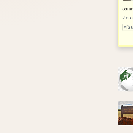
озна
Исто
Га