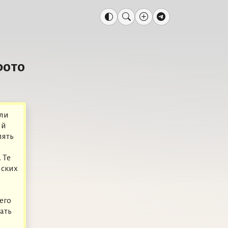
фото
или
ый
лять
 Те
йских
его
ать