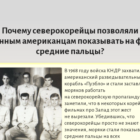
Почему северокорейцы позволяли
нным американцам показывать на 
средние пальцы?
В 1968 году войска КНДР захват
американский разведывательн
корабль «Пуэбло» и стали застав
моряков работать
на северокорейскую пропаганду.
заметили, что в некоторых коре
фильмах про Запад этот жест
не вырезали. Убедившись, что
северокорейцы просто не знают 
значения, моряки стали показыв
средние пальцы на всех