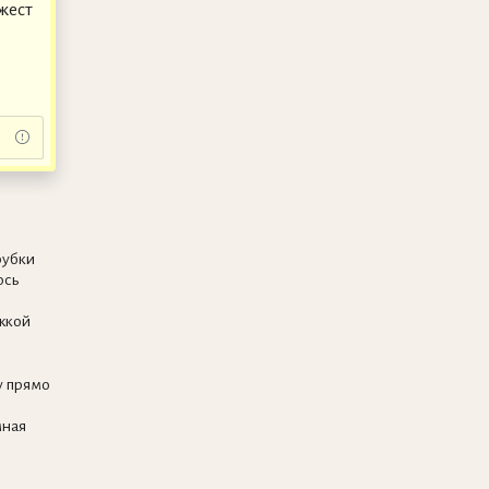
жест
рубки
ось
жкой
у прямо
мная