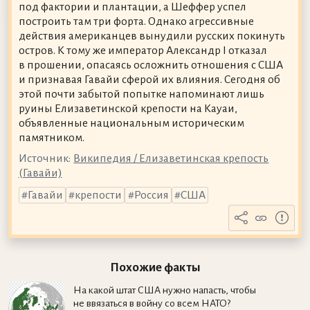
под фактории и плантации, а Шеффер успел
построить там три форта. Однако агрессивные
действия американцев вынудили русских покинуть
остров. К тому же император Александр I отказал
в прошении, опасаясь осложнить отношения с США
и признавая Гавайи сферой их влияния. Сегодня об
этой почти забытой попытке напоминают лишь
руины Елизаветинской крепости на Кауаи,
объявленные национальным историческим
памятником.
Источник:
Википедия / Елизаветинская крепость
(Гавайи)
Гавайи
крепости
Россия
США
Похожие факты
На какой штат США нужно напасть, чтобы
не ввязаться в войну со всем НАТО?