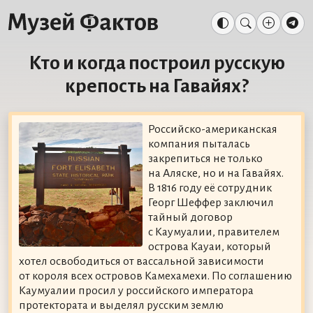
Кто и когда построил русскую
крепость на Гавайях?
Российско-американская
компания пыталась
закрепиться не только
на Аляске, но и на Гавайях.
В 1816 году её сотрудник
Георг Шеффер заключил
тайный договор
с Каумуалии, правителем
острова Кауаи, который
хотел освободиться от вассальной зависимости
от короля всех островов Камехамехи. По соглашению
Каумуалии просил у российского императора
протектората и выделял русским землю