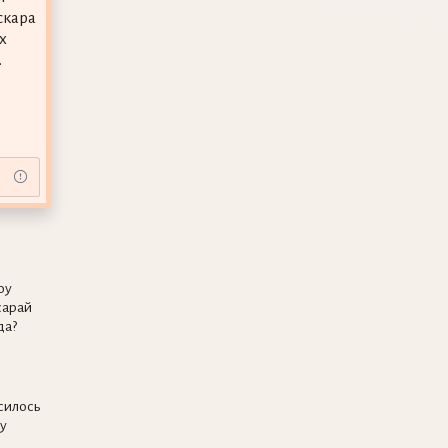
скара
х
.
оу
сарай
да?
силось
у