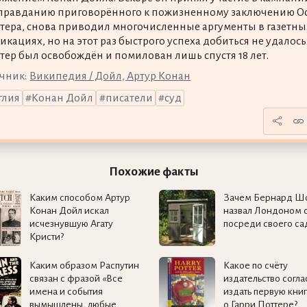
правданию приговорённого к пожизненному заключению О
тера, снова приводил многочисленные аргументы в газетны
икациях, но на этот раз быстрого успеха добиться не удалось
тер был освобождён и помилован лишь спустя 18 лет.
чник:
Википедия / Дойл, Артур Конан
глия
Конан Дойл
писатели
суд
Похожие факты
Каким способом Артур
Зачем Бернард Ш
Конан Дойл искал
назвал Лондоном 
исчезнувшую Агату
посреди своего са
Кристи?
Каким образом Распутин
Какое по счёту
связан с фразой «Все
издательство согла
имена и события
издать первую книг
вымышлены, любые
о Гарри Поттере?