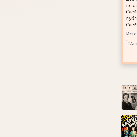
по о
Слей
публ
Слей
Исто
Ан