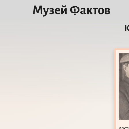
К
дост