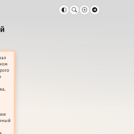
ой
нал
ном
рого
о
ка,
лии
онный
и