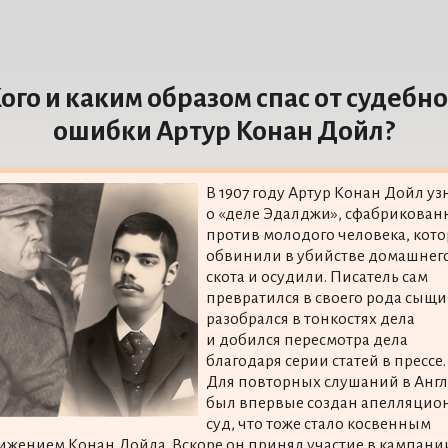
ого и каким образом спас от судебн
ошибки Артур Конан Дойл?
В 1907 году Артур Конан Дойл уз
о «деле Эдалджи», сфабрикован
против молодого человека, кото
обвинили в убийстве домашнег
скота и осудили. Писатель сам
превратился в своего рода сыщи
разобрался в тонкостях дела
и добился пересмотра дела
благодаря серии статей в прессе.
Для повторных слушаний в Анг
был впервые создан апелляци
суд, что тоже стало косвенным
ижением Конан Дойла. Вскоре он принял участие в кампани